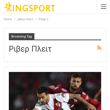
Home
ριβερ πλειτ
Page 2
Browsing Tag
Ριβερ Πλειτ