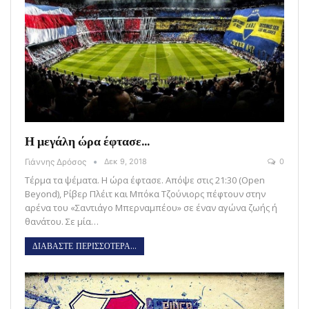
Η μεγάλη ώρα έφτασε…
Γιάννης Δρόσος
Δεκ 9, 2018
0
Τέρμα τα ψέματα. Η ώρα έφτασε. Απόψε στις 21:30 (Open
Beyond), Ρίβερ Πλέιτ και Μπόκα Τζούνιορς πέφτουν στην
αρένα του «Σαντιάγο Μπερναμπέου» σε έναν αγώνα ζωής ή
θανάτου. Σε μία…
ΔΙΑΒΑΣΤΕ ΠΕΡΙΣΣΟΤΕΡΑ...