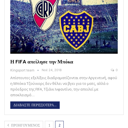
Η FIFA απείλησε την Μπόκα
Kingsport team
Νοέ 24, 2018
0
Απίστευτες εξελίξεις διαδραματίζονται στην Αργεντινή, αφού
η Μπόκα Τζούνιορς δεν θέλει να βγει για το ματς, αλλά ο
πρόεδρος της FIFA, Τζιάνι Ινφαντίνο, την απειλεί με
αποκλεισμό…
ΔΙΑΒΑΣΤΕ ΠΕΡΙΣΣΟΤΕΡΑ...
ΠΡΟΗΓΟΥΜΕΝΟΣ
1
2