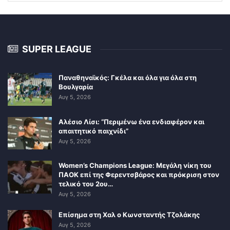
SUPER LEAGUE
Παναθηναϊκός: Γκέλα και όλα για όλα στη
Βουλγαρία
Αυγ 5, 2026
Αλέσιο Λίσι: “Περιμένω ένα ενδιαφέρον και
απαιτητικό παιχνίδι”
Αυγ 5, 2026
Women’s Champions League: Μεγάλη νίκη του
ΠΑΟΚ επί της Φερεντσβάρος και πρόκριση στον
τελικό του 2ου…
Αυγ 5, 2026
Επίσημα στη Χαλ ο Κωνσταντής Τζολάκης
Αυγ 5, 2026