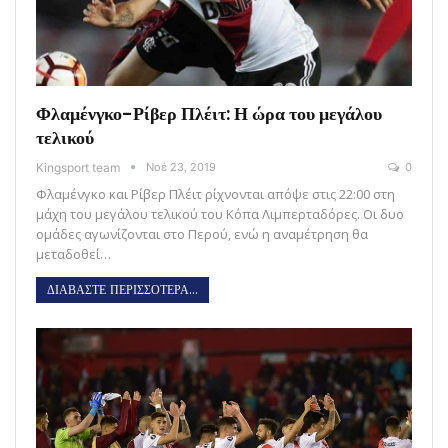
Φλαμένγκο-Ρίβερ Πλέιτ: Η ώρα του μεγάλου
τελικού
Kingsport team
Νοέ 23, 2019
0
Φλαμένγκο και Ρίβερ Πλέιτ ρίχνονται απόψε στις 22:00 στη
μάχη του μεγάλου τελικού του Κόπα Λιμπερταδόρες. Οι δυο
ομάδες αγωνίζονται στο Περού, ενώ η αναμέτρηση θα
μεταδοθεί…
ΔΙΑΒΑΣΤΕ ΠΕΡΙΣΣΟΤΕΡΑ...