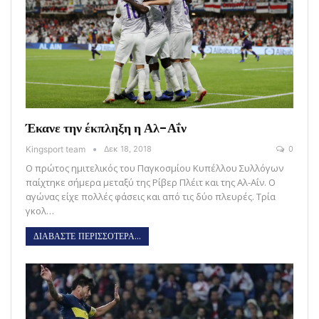
Έκανε την έκπληξη η Αλ-Αΐν
Kingsport team
Δεκ 18, 2018
0
Ο πρώτος ημιτελικός του Παγκοσμίου Κυπέλλου Συλλόγων
παίχτηκε σήμερα μεταξύ της Ρίβερ Πλέιτ και της Αλ-Αΐν. Ο
αγώνας είχε πολλές φάσεις και από τις δύο πλευρές. Τρία
γκολ…
ΔΙΑΒΑΣΤΕ ΠΕΡΙΣΣΟΤΕΡΑ...