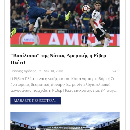
”Βασίλισσα” της Νότιας Αμερικής η Ρίβερ
Πλέιτ!
Γιάννης Δρόσος
Δεκ 10, 2018
0
Η Ρίβερ Πλέιτ είναι η νικήτρια του Κόπα Λιμπερταδόρες! Σε
ένα ωραίο, θεαματικό, δυναμικό… με λίγα λόγια κλασικό
αργεντίνικο παιχνίδι, η Ρίβερ Πλέιτ επικράτησε με 3-1 στην…
ΔΙΑΒΑΣΤΕ ΠΕΡΙΣΣΟΤΕΡΑ...