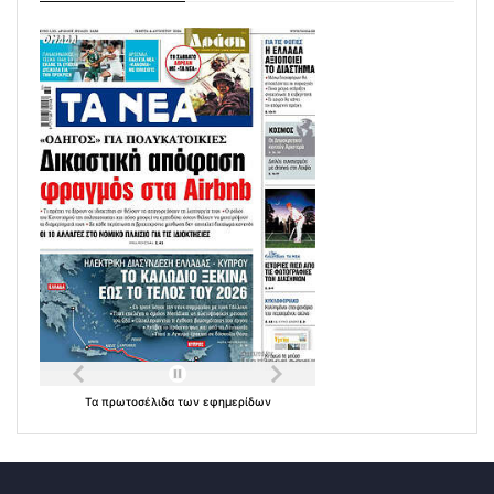
Τα
πρωτοσέλιδα
των
εφημερίδων