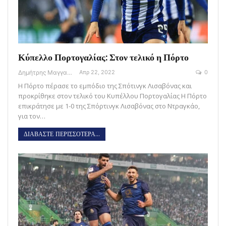
Κύπελλο Πορτογαλίας: Στον τελικό η Πόρτο
Δημήτρης Μαγγανάρης
Απρ 22, 2022
0
Η Πόρτο πέρασε το εμπόδιο της Σπότινγκ Λισαβόνας και
προκρίθηκε στον τελικό του Κυπέλλου Πορτογαλίας Η Πόρτο
επικράτησε με 1-0 της Σπόρτινγκ Λισαβόνας στο Ντραγκάο,
για τον…
ΔΙΑΒΑΣΤΕ ΠΕΡΙΣΣΟΤΕΡΑ...