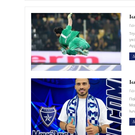
Ιω
Γι
Τη
γκ
Αγ
Δ
Ιω
Γι
Πα
Μα
Ιω
Δ