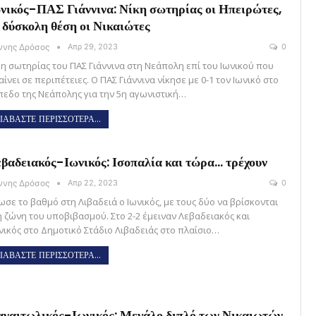
νικός-ΠΑΣ Γιάννινα: Νίκη σωτηρίας οι Ηπειρώτες,
 δύσκολη θέση οι Νικαιώτες
άννης Δρόσος
Απρ 29, 2023
0
κη σωτηρίας του ΠΑΣ Γιάννινα στη Νεάπολη επί του Ιωνικού που
ίνει σε περιπέτειες. Ο ΠΑΣ Γιάννινα νίκησε με 0-1 τον Ιωνικό στο
πεδο της Νεάπολης για την 5η αγωνιστική…
ΙΑΒΑΣΤΕ ΠΕΡΙΣΣΟΤΕΡΑ...
βαδειακός-Ιωνικός: Ισοπαλία και τώρα… τρέχουν
άννης Δρόσος
Απρ 22, 2023
0
ωσε το βαθμό στη Λιβαδειά ο Ιωνικός, με τους δύο να βρίσκονται
η ζώνη του υποβιβασμού. Στο 2-2 έμειναν Λεβαδειακός και
νικός στο Δημοτικό Στάδιο Λιβαδειάς στο πλαίσιο…
ΙΑΒΑΣΤΕ ΠΕΡΙΣΣΟΤΕΡΑ...
ναιτωλικός-Ιωνικός: Μεγάλο διπλό των Νικαιωτών