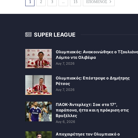
1
2
3
…
15
ΕΠΟΜΕΝΟΣ
SUPER LEAGUE
Ολυμπιακός: Ανακοινώθηκε ο Τζουλιάν
Λόμπο ντε Ολιβέιρα
Αυγ 7, 2026
Ολυμπιακός: Επέστρεψε ο Δημήτρης
Ρέτσος
Αυγ 7, 2026
ΠΑΟΚ-Άντερλεχτ: Σοκ στα 17″,
παράπονα, ήττα και η πρόκριση στις
Βρυξέλλες
Αυγ 6, 2026
Αποχαιρέτησε τον Ολυμπιακό ο