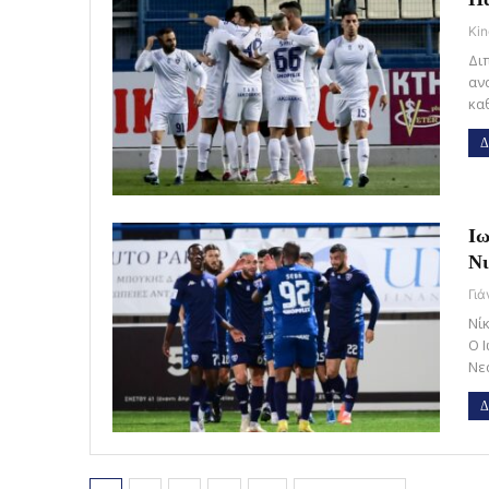
Kin
Δι
αν
κα
Δ
Ιω
Ν
Γι
Νί
Ο 
Νε
Δ