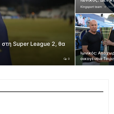
Kingsport team
Ιούλ
 στη Super League 2, θα
Ιωνικός: Αποχωρ
οικογένεια Τσιρ
0