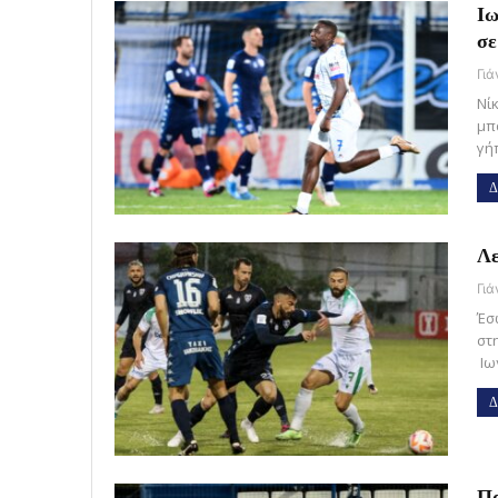
Ιω
σε
Γι
Νί
μπα
γή
Δ
Λε
Γι
Έσ
στ
Ιω
Δ
Πα