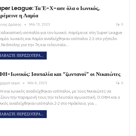
per League: Τα Έ-Χ-ασε όλα ο Ιωνικός,
ρέμεινε η Λαμία
άννης Δρόσος
Μάι 13, 2023
0
ταδικαστική ισοπαλία για τον Ιωνικό, παρέμεινε στη Super League
Λαμία. Ιωνικός και Λαμία αναδείχθηκαν ισόπαλοι 2-2 στο γήπεδο
ς Νεάπολης για την 7η και τελευταία…
ΙΑΒΑΣΤΕ ΠΕΡΙΣΣΟΤΕΡΑ...
Η-Ιωνικός: Ισοπαλία και “ζωντανοί” οι Νικαιώτες
gsport team
Μάι 6, 2023
0
Η και Ιωνικός αναδείχθηκαν ισόπαλοι, με τους Νικαιώτες να
ίζουν την παραμονή τους την τελευταία αγωνιστική. Ο ΟΦΗ και ο
νικός αναδείχθηκαν ισόπαλοι 2-2 στο Ηράκλειο, για…
ΙΑΒΑΣΤΕ ΠΕΡΙΣΣΟΤΕΡΑ...