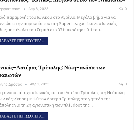
gsport team
Απρ 8, 2023
0
πλό παραμονής του Ιωνικού στο Αγρίνιο. Μεγάλο βήμα για να
ανεώσει την παρουσία του στη Super League έκανε ο Ιωνικός,
θώς με πέναλτι του Σεμπά στο 37΄ επικράτησε 0-1 του…
ΙΑΒΑΣΤΕ ΠΕΡΙΣΣΟΤΕΡΑ...
νικός-Αστέρας Τρίπολης: Νίκη-ανάσα των
ικαιωτών
άννης Δρόσος
Απρ 1, 2023
0
κη-ανάσα πέτυχε ο Ιωνικός επί του Αστέρα Τρίπολης στη Νεάπολη.
Ιωνικός νίκησε με 1-0 τον Αστέρα Τρίπολης στο γήπεδο της
άπολης για τη 2η αγωνιστική των πλέι άουτ της…
ΙΑΒΑΣΤΕ ΠΕΡΙΣΣΟΤΕΡΑ...