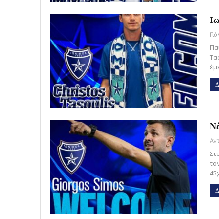
Ιω
Γι
Πα
Τα
έμ
Δ
Νέ
Στ
το
45
Δ