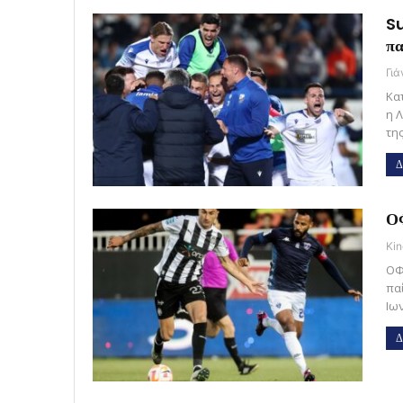
Su
πα
Γι
Κα
η 
τη
Δ
ΟΦ
Kin
ΟΦ
πα
Ιω
Δ