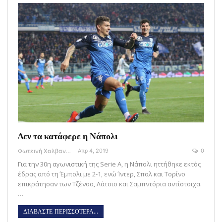
Δεν τα κατάφερε η Νάπολι
Φωτεινή Χαλβαντζή
Απρ 4, 2019
0
Για την 30η αγωνιστική της Serie A, η Νάπολι ηττήθηκε εκτός
έδρας από τη Έμπολι με 2-1, ενώ Ίντερ, Σπαλ και Τορίνο
επικράτησαν των Τζένοα, Λάτσιο και Σαμπντόρια αντίστοιχα.
…
ΔΙΑΒΑΣΤΕ ΠΕΡΙΣΣΟΤΕΡΑ...