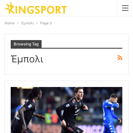
Home
Έμπολι
Page 3
Browsing Tag
Έμπολι