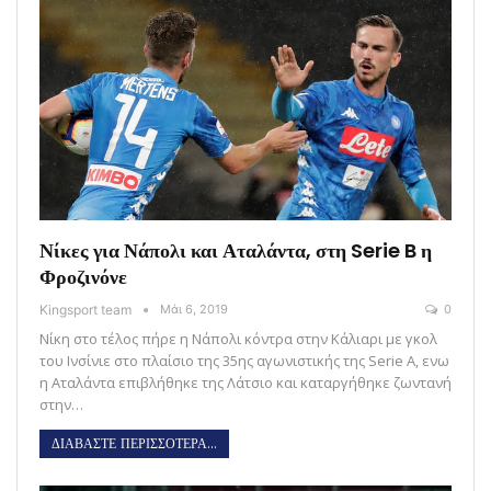
Νίκες για Νάπολι και Αταλάντα, στη Serie B η
Φροζινόνε
Kingsport team
Μάι 6, 2019
0
Νίκη στο τέλος πήρε η Νάπολι κόντρα στην Κάλιαρι με γκολ
του Ινσίνιε στο πλαίσιο της 35ης αγωνιστικής της Serie A, ενω
η Αταλάντα επιβλήθηκε της Λάτσιο και καταργήθηκε ζωντανή
στην…
ΔΙΑΒΑΣΤΕ ΠΕΡΙΣΣΟΤΕΡΑ...