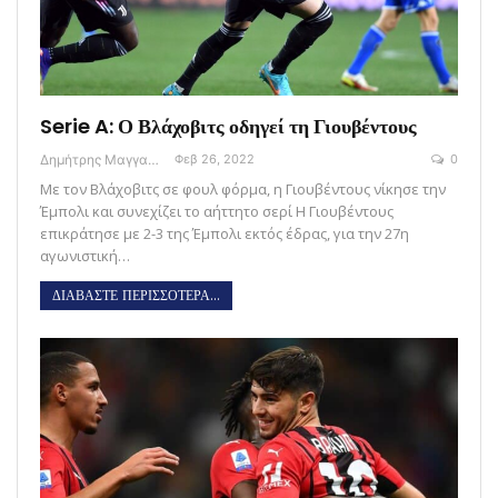
Serie A: Ο Βλάχοβιτς οδηγεί τη Γιουβέντους
Δημήτρης Μαγγανάρης
Φεβ 26, 2022
0
Με τον Βλάχοβιτς σε φουλ φόρμα, η Γιουβέντους νίκησε την
Έμπολι και συνεχίζει το αήττητο σερί Η Γιουβέντους
επικράτησε με 2-3 της Έμπολι εκτός έδρας, για την 27η
αγωνιστική…
ΔΙΑΒΑΣΤΕ ΠΕΡΙΣΣΟΤΕΡΑ...