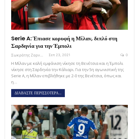
Serie A: Έπιασε κορυφή η Μίλαν, διπλό στη
Σαρδηνία για την Έμπολι
Σωκράτης Ζαρναβέλης
Σεπ 23, 2021
0
Η Μίλαν με καλή εμφάνιση νίκησε τη Βενέτσια και η Έμπολι
νίκησε στη Σαρδηνία την Κάλιαρι. Για την 5η αγωνιστική της
Serie A, η Μίλαν επιβλήθηκε με 2-0 της Βενέτσια, όπως και
η…
ΔΙΑΒΑΣΤΕ ΠΕΡΙΣΣΟΤΕΡΑ...