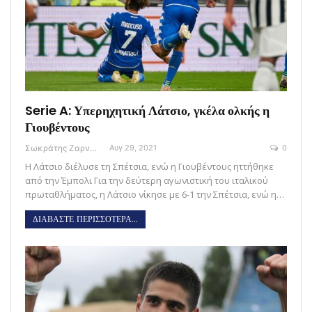
Serie A: Υπερηχητική Λάτσιο, γκέλα ολκής η
Γιουβέντους
Σωκράτης Ζαρναβέλης
Αυγ 29, 2021
0
Η Λάτσιο διέλυσε τη Σπέτσια, ενώ η Γιουβέντους ηττήθηκε
από την Έμπολι Για την δεύτερη αγωνιστική του ιταλικού
πρωταθλήματος, η Λάτσιο νίκησε με 6-1 την Σπέτσια, ενώ η…
ΔΙΑΒΑΣΤΕ ΠΕΡΙΣΣΟΤΕΡΑ...