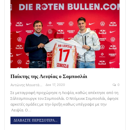
Παίκτης της Λειψίας ο Σομποσλάι
Αντώνης Μουστάκας
Δεκ 17, 2020
0
Σε μεταγραφή προχώρησε η Λειψία, καθώς απέκτησε από τη
Σάλτσμπουργκ τον Σομποσλάι. Ο Ντόμινικ Σομποσλάι, άφησε
αρκετές ομάδες με την όρεξη καθως υπέγραψε με την
Λειψία. Ο…
ΔΙΑΒΑΣΤΕ ΠΕΡΙΣΣΟΤΕΡΑ...