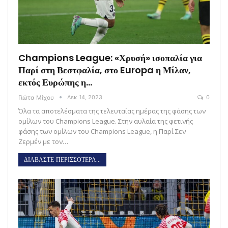
Champions League: «Χρυσή» ισοπαλία για
Παρί στη Βεστφαλία, στο Europa η Μίλαν,
εκτός Ευρώπης η…
Γιώτα Μίχου
Δεκ 14, 2023
0
Όλα τα αποτελέσματα της τελευταίας ημέρας της φάσης των
ομίλων του Champions League. Στην αυλαία της φετινής
φάσης των ομίλων του Champions League, η Παρί Σεν
Ζερμέν με τον…
ΔΙΑΒΑΣΤΕ ΠΕΡΙΣΣΟΤΕΡΑ...