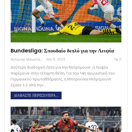
Bundesliga: Σπουδαίο διπλό για την Λειψία
Αντώνης Μουστάκας
Δεκ 9, 2023
0
Δεύτερη διαδοχική ήττα για την Ντόρτμουντ ,η Λειψία
παρέμεινε στην τέταρτη θέση. Για την 14η αγωνιστική του
Γερμανικού πρωταθλήματος, η Μπορούσια Ντόρτμουντ
έχασε 3-2 από την…
ΔΙΑΒΑΣΤΕ ΠΕΡΙΣΣΟΤΕΡΑ...