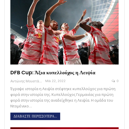
DFB Cup: Άξια κυπελλούχος η Λειψία
Αντώνης Μουστάκας
Μάι 22, 2022
0
Έγραψε ιστορία η Λειψία στέφτηκε κυπελλούχος για πρώτη
φορά στην ιστορία της. Κυπελλούχος Γερμανίας για πρώτη
φορά στην ιστορία της αναδείχθηκε η Λειψία. Η ομάδα του
Ντομένικο…
ΔΙΑΒΑΣΤΕ ΠΕΡΙΣΣΟΤΕΡΑ...