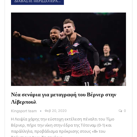
ΔΙΑΒΑΣΤΕ ΠΕΡΙΣΣΟΤΕΡΑ...
Νέα σενάρια για μεταγραφή του Βέρνερ στην
Λίβερπουλ
Kingsport team
Φεβ 20, 2020
0
Η Λειψία χάρης την εύστοχη εκτέλεση πέναλτι του Τίμο
Βέρνερ, πήρε την νίκη στην έδρα της Τότεναμ (0-1) και
παράλληλα, προβάδισμα πρόκρισης στους «8» του