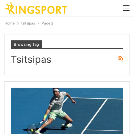
Home
tsitsipas
Page 2
Browsing Tag
Tsitsipas