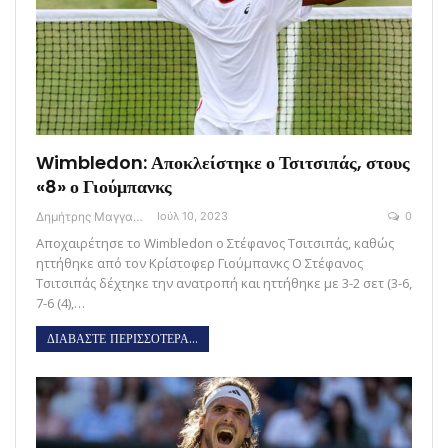
Wimbledon: Αποκλείστηκε ο Τσιτσιπάς, στους
«8» ο Γιούμπανκς
Δημήτρης Μαγγανάρης
Ιούλ 10, 2023
0
Αποχαιρέτησε το Wimbledon o Στέφανος Τσιτσιπάς, καθώς
ηττήθηκε από τον Κρίστοφερ Γιούμπανκς Ο Στέφανος
Τσιτσιπάς δέχτηκε την ανατροπή και ηττήθηκε με 3-2 σετ (3-6,
7-6 (4),…
ΔΙΑΒΑΣΤΕ ΠΕΡΙΣΣΟΤΕΡΑ...