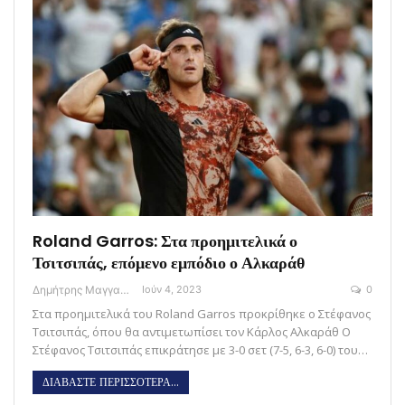
Roland Garros: Στα προημιτελικά ο
Τσιτσιπάς, επόμενο εμπόδιο ο Αλκαράθ
Δημήτρης Μαγγανάρης
Ιούν 4, 2023
0
Στα προημιτελικά του Roland Garros προκρίθηκε ο Στέφανος
Τσιτσιπάς, όπου θα αντιμετωπίσει τον Κάρλος Αλκαράθ O
Στέφανος Τσιτσιπάς επικράτησε με 3-0 σετ (7-5, 6-3, 6-0) του…
ΔΙΑΒΑΣΤΕ ΠΕΡΙΣΣΟΤΕΡΑ...