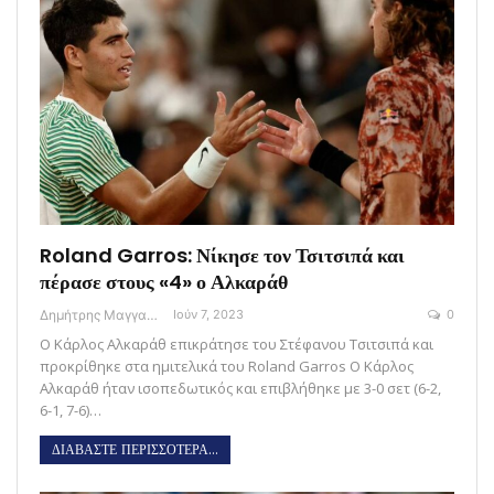
Roland Garros: Νίκησε τον Τσιτσιπά και
πέρασε στους «4» ο Αλκαράθ
Δημήτρης Μαγγανάρης
Ιούν 7, 2023
0
Ο Κάρλος Αλκαράθ επικράτησε του Στέφανου Τσιτσιπά και
προκρίθηκε στα ημιτελικά του Roland Garros Ο Κάρλος
Αλκαράθ ήταν ισοπεδωτικός και επιβλήθηκε με 3-0 σετ (6-2,
6-1, 7-6)…
ΔΙΑΒΑΣΤΕ ΠΕΡΙΣΣΟΤΕΡΑ...