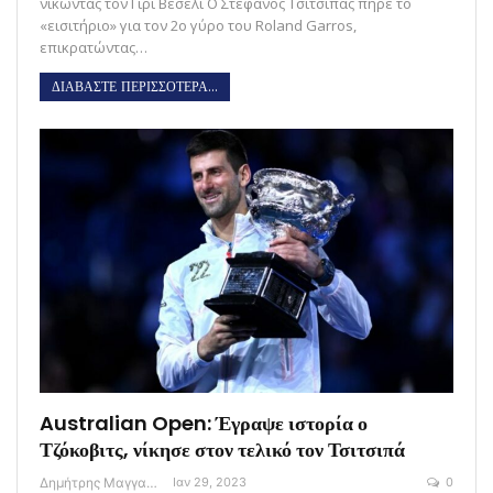
νικώντας τον Γίρι Βέσελι Ο Στέφανος Τσιτσιπάς πήρε το
«εισιτήριο» για τον 2ο γύρο του Roland Garros,
επικρατώντας…
ΔΙΑΒΑΣΤΕ ΠΕΡΙΣΣΟΤΕΡΑ...
Australian Open: Έγραψε ιστορία ο
Τζόκοβιτς, νίκησε στον τελικό τον Τσιτσιπά
Δημήτρης Μαγγανάρης
Ιαν 29, 2023
0