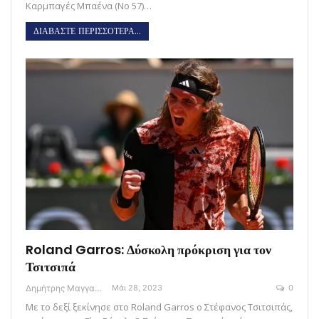
Καρμπαγές Μπαένα (Νο 57)…
ΔΙΑΒΑΣΤΕ ΠΕΡΙΣΣΟΤΕΡΑ...
Roland Garros: Δύσκολη πρόκριση για τον
Τσιτσιπά
Δημήτρης Μαγγανάρης
Μάι 28, 2023
0
Με το δεξί ξεκίνησε στο Roland Garros ο Στέφανος Τσιτσιπάς,