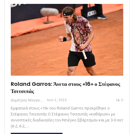
Roland Garros: Άνετα στους «16» ο Στέφανος
Τσιτσιπάς
Δημήτρης Μαγγανάρης
Ιούν 2, 2023
0
Εμφατικά στους «16» του Roland Garros προκρίθηκε ο
Στέφανος Τσιτσιπάς Ο Στέφανος Τσιτσιπάς «καθάρισε» με
συνοπτικές διαδικασίες τον Ντιέγκο Σβάρτσμαν και με 3-0 σετ
(6-2, 6-2,…