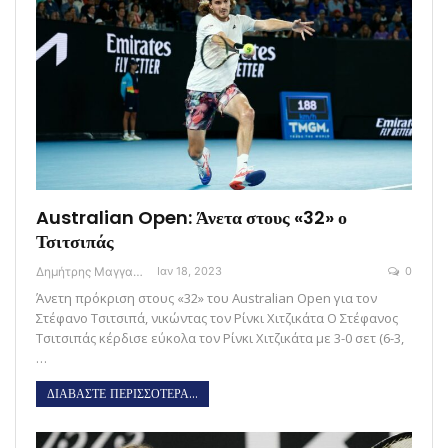
Australian Open: Άνετα στους «32» ο
Τσιτσιπάς
Δημήτρης Μαγγανάρης
Ιαν 18, 2023
0
Άνετη πρόκριση στους «32» του Australian Open για τον
Στέφανο Τσιτσιπά, νικώντας τον Ρίνκι Χιτζικάτα O Στέφανος
Τσιτσιπάς κέρδισε εύκολα τον Ρίνκι Χιτζικάτα με 3-0 σετ (6-3,
…
ΔΙΑΒΑΣΤΕ ΠΕΡΙΣΣΟΤΕΡΑ...