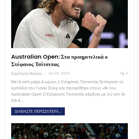
Australian Open: Στα προημιτελικά ο
Στέφανος Τσίτσιπας
Δημήτρης Μαγγανάρης
Ιαν 22, 2023
0
Μετά από μάχη 4 ωρών, ο Στέφανος Τσιτσιπάς ξεπέρασε το
εμπόδιο του Γιανίκ Σίνερ και προκρίθηκε στους «8» του
Australian Open Ο Στέφανος Τσιτσιπάς κέρδισε με 3-2 σετ (6-
4,6-4,…
ΔΙΑΒΑΣΤΕ ΠΕΡΙΣΣΟΤΕΡΑ...