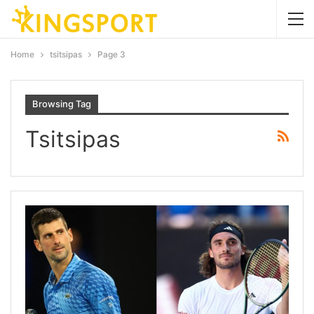
Home
tsitsipas
Page 3
Browsing Tag
Tsitsipas