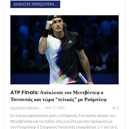
ΔΙΑΒΑΣΤΕ ΠΕΡΙΣΣΟΤΕΡΑ...
ATP Finals: Απέκλεισε τον Μεντβέντεφ ο
Τσιτσιπάς και τώρα “τελικός” με Ρούμπλεφ
Δημήτρης Μαγγανάρης
Νοέ 17, 2022
0
Σε ένα συναρπαστικό ματς ο Στέφανος Τσιτσιπάς νίκησε τον
Μεντβέντεφ και τα παίζει όλα για όλα για την πρόκριση με
τον Ρούμπλεφ Ο Στέφανος Τσιτσιπάς επικράτησε 2-1 σετ (6-3,