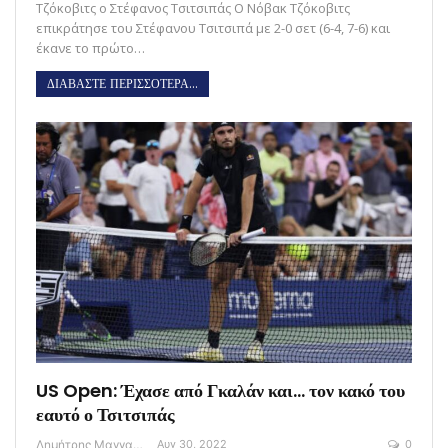
Τζόκοβιτς ο Στέφανος Τσιτσιπάς O Νόβακ Τζόκοβιτς
επικράτησε του Στέφανου Τσιτσιπά με 2-0 σετ (6-4, 7-6) και
έκανε το πρώτο…
ΔΙΑΒΑΣΤΕ ΠΕΡΙΣΣΟΤΕΡΑ...
US Open: Έχασε από Γκαλάν και… τον κακό του
εαυτό ο Τσιτσιπάς
Δημήτρης Μαγγανάρης
Αυγ 30, 2022
0