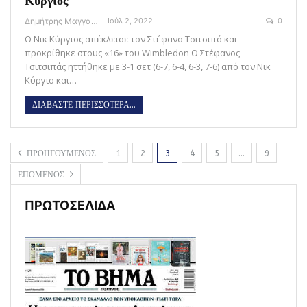
Κύργιος
Δημήτρης Μαγγανάρης
Ιούλ 2, 2022
0
Ο Νικ Κύργιος απέκλεισε τον Στέφανο Τσιτσιπά και
προκρίθηκε στους «16» του Wimbledon Ο Στέφανος
Τσιτσιπάς ηττήθηκε με 3-1 σετ (6-7, 6-4, 6-3, 7-6) από τον Νικ
Κύργιο και…
ΔΙΑΒΑΣΤΕ ΠΕΡΙΣΣΟΤΕΡΑ...
ΠΡΟΗΓΟΥΜΕΝΟΣ
1
2
3
4
5
…
9
ΕΠΟΜΕΝΟΣ
ΠΡΩΤΟΣΕΛΙΔΑ