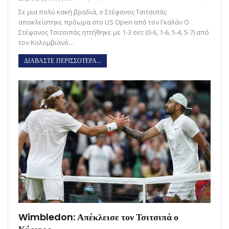
Σε μια πολύ κακή βραδιά, ο Στέφανος Τσιτσιπάς
αποκλείστηκε πρόωρα στο US Open από τον Γκαλάν O
Στέφανος Τσιτσιπάς ηττήθηκε με 1-3 σετ (0-6, 1-6, 5-4, 5-7) από
τον Κολομβιανό…
ΔΙΑΒΑΣΤΕ ΠΕΡΙΣΣΟΤΕΡΑ...
Wimbledon: Απέκλεισε τον Τσιτσιπά ο