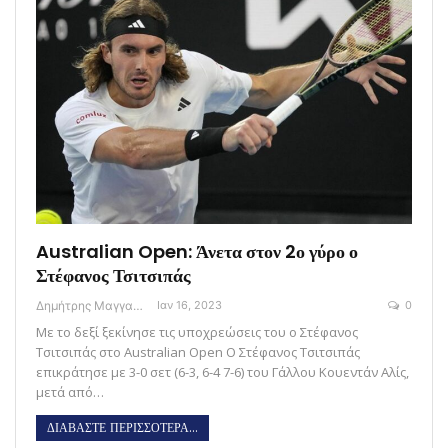
Australian Open: Άνετα στον 2ο γύρο ο
Στέφανος Τσιτσιπάς
Δημήτρης Μαγγανάρης
Ιαν 16, 2023
0
Με το δεξί ξεκίνησε τις υποχρεώσεις του ο Στέφανος
Τσιτσιπάς στο Australian Open Ο Στέφανος Τσιτσιπάς
επικράτησε με 3-0 σετ (6-3, 6-4 7-6) του Γάλλου Κουεντάν Αλίς,
μετά από…
ΔΙΑΒΑΣΤΕ ΠΕΡΙΣΣΟΤΕΡΑ...