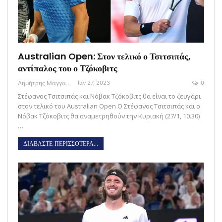
Australian Open: Στον τελικό ο Τσιτσιπάς,
αντίπαλος του ο Τζόκοβιτς
Δημήτρης Μαγγανάρης
Ιαν 27, 2023
0
Στέφανος Τσιτσιπάς και Νόβακ Τζόκοβιτς θα είναι το ζευγάρι
στον τελικό του Australian Open Ο Στέφανος Τσιτσιπάς και ο
Νόβακ Τζόκοβιτς θα αναμετρηθούν την Κυριακή (27/1, 10.30)
…
ΔΙΑΒΑΣΤΕ ΠΕΡΙΣΣΟΤΕΡΑ...