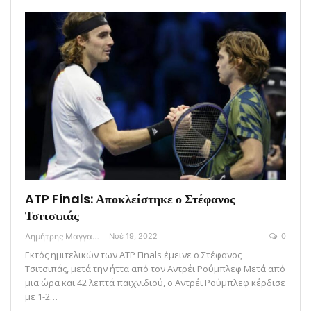
ATP Finals: Αποκλείστηκε ο Στέφανος
Τσιτσιπάς
Δημήτρης Μαγγανάρης
Νοέ 19, 2022
0
Εκτός ημιτελικών των ATP Finals έμεινε ο Στέφανος
Τσιτσιπάς, μετά την ήττα από τον Αντρέι Ρούμπλεφ Μετά από
μια ώρα και 42 λεπτά παιχνιδιού, o Αντρέι Ρούμπλεφ κέρδισε
με 1-2…