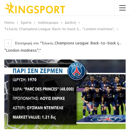
Home
Sports
ποδόσφαιρο
Διεθνή
Τελικός Champions League: Back-to-back ή… “London madness”;
Επιστροφή στο "Τελικός Champions League: Back-to-back ή…
“London madness”;"