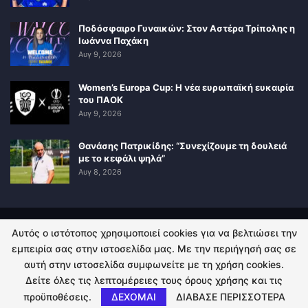
Ποδόσφαιρο Γυναικών: Στον Αστέρα Τρίπολης η
Ιωάννα Παχάκη
Αυγ 9, 2026
Women’s Europa Cup: Η νέα ευρωπαϊκή ευκαιρία
του ΠΑΟΚ
Αυγ 9, 2026
Θανάσης Πατρικίδης: “Συνεχίζουμε τη δουλειά
με το κεφάλι ψηλά”
Αυγ 8, 2026
Αυτός ο ιστότοπος χρησιμοποιεί cookies για να βελτιώσει την
ΠΟΛΙΤΙΚΗ ΑΠΟΡΡΗΤΟΥ
ΕΠΙΚΟΙΝΩΝΙΑ
εμπειρία σας στην ιστοσελίδα μας. Με την περιήγησή σας σε
αυτή στην ιστοσελίδα συμφωνείτε με τη χρήση cookies.
© 2026 - Kingsport.gr. All Rights Reserved.
Δείτε όλες τις λεπτομέρειες τους όρους χρήσης και τις
προϋποθέσεις.
ΔΕΧΟΜΑΙ
ΔΙΑΒΑΣΕ ΠΕΡΙΣΣΟΤΕΡΑ