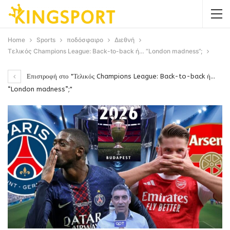
Home
Sports
ποδόσφαιρο
Διεθνή
Τελικός Champions League: Back-to-back ή… “London madness”;
Επιστροφή στο "Τελικός Champions League: Back-to-back ή…
“London madness”;"