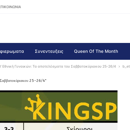
ΕΠΙΚΟΙΝΩΝΙΑ
φιερωματα
Συνεντευξεις
Queen Of The Month
Β’ Εθνική Γυναικών: Τα αποτελέσματα του Σαββατοκύριακου 25-26/4
b_et
υ Σαββατοκύριακου 25-26/4"