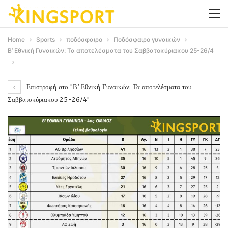
Home
Sports
ποδόσφαιρο
Ποδόσφαιρο γυναικών
Β’ Εθνική Γυναικών: Τα αποτελέσματα του Σαββατοκύριακου 25-26/4
Επιστροφή στο "Β’ Εθνική Γυναικών: Τα αποτελέσματα του
Σαββατοκύριακου 25-26/4"