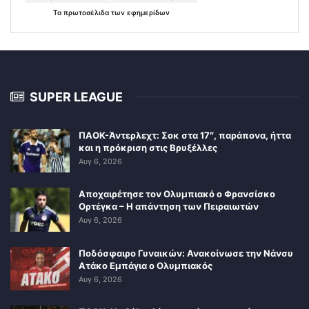
Τα
πρωτοσέλιδα
των
εφημερίδων
SUPER LEAGUE
ΠΑΟΚ-Άντερλεχτ: Σοκ στα 17″, παράπονα, ήττα
και η πρόκριση στις Βρυξέλλες
Αυγ 6, 2026
Αποχαιρέτησε τον Ολυμπιακό ο Φρανσίσκο
Ορτέγκα – Η απάντηση των Πειραιωτών
Αυγ 6, 2026
Ποδόσφαιρο Γυναικών: Ανακοίνωσε την Νάνσυ
Ατάκο Εμπάγια ο Ολυμπιακός
Αυγ 6, 2026