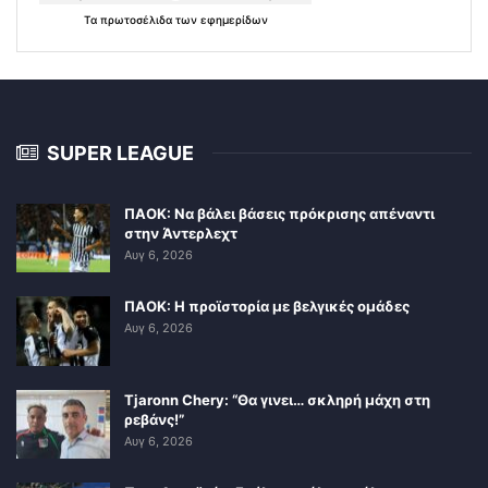
Τα
πρωτοσέλιδα
των
εφημερίδων
SUPER LEAGUE
ΠΑΟΚ: Να βάλει βάσεις πρόκρισης απέναντι
στην Άντερλεχτ
Αυγ 6, 2026
ΠΑΟΚ: Η προϊστορία με βελγικές ομάδες
Αυγ 6, 2026
Tjaronn Chery: “Θα γινει… σκληρή μάχη στη
ρεβάνς!”
Αυγ 6, 2026