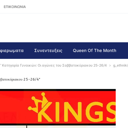
ΕΠΙΚΟΙΝΩΝΙΑ
φιερωματα
Συνεντευξεις
Queen Of The Month
Γ’ Κατηγορία Γυναικών: Οι αγώνες του Σαββατοκύριακου 25-26/4
g_ethnik
αββατοκύριακου 25-26/4"