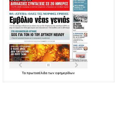
Τα
πρωτοσέλιδα
των
εφημερίδων