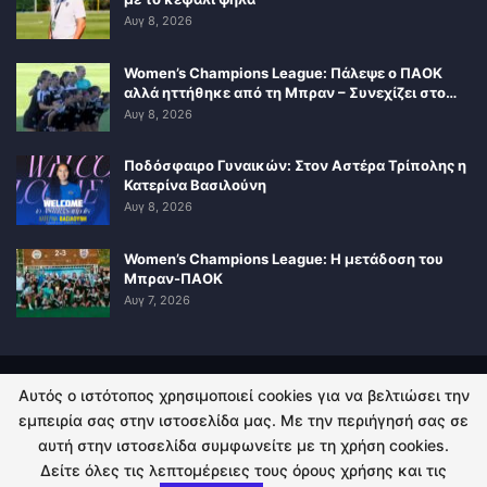
Αυγ 8, 2026
Women’s Champions League: Πάλεψε ο ΠΑΟΚ
αλλά ηττήθηκε από τη Μπραν – Συνεχίζει στο…
Αυγ 8, 2026
Ποδόσφαιρο Γυναικών: Στον Αστέρα Τρίπολης η
Κατερίνα Βασιλούνη
Αυγ 8, 2026
Women’s Champions League: Η μετάδοση του
Μπραν-ΠΑΟΚ
Αυγ 7, 2026
Αυτός ο ιστότοπος χρησιμοποιεί cookies για να βελτιώσει την
ΠΟΛΙΤΙΚΗ ΑΠΟΡΡΗΤΟΥ
ΕΠΙΚΟΙΝΩΝΙΑ
εμπειρία σας στην ιστοσελίδα μας. Με την περιήγησή σας σε
αυτή στην ιστοσελίδα συμφωνείτε με τη χρήση cookies.
© 2026 - Kingsport.gr. All Rights Reserved.
Δείτε όλες τις λεπτομέρειες τους όρους χρήσης και τις