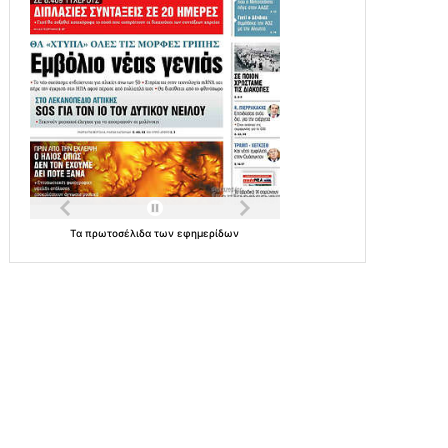
Τα
πρωτοσέλιδα
των
εφημερίδων