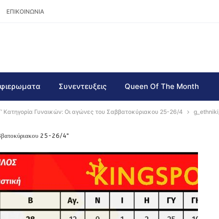
ΕΠΙΚΟΙΝΩΝΙΑ
φιερωματα
Συνεντευξεις
Queen Of The Month
Γ’ Κατηγορία Γυναικών: Οι αγώνες του Σαββατοκύριακου 25-26/4
g_ethnik
αββατοκύριακου 25-26/4"