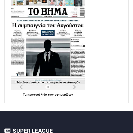
Τα
πρωτοσέλιδα
των
εφημερίδων
SUPER LEAGUE