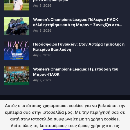
Αυγ 8, 2026
Women’s Champions League: Πάλεψε ο ΠΑΟΚ
αλλά ηττήθηκε από τη Μπραν – Συνεχίζει στο…
Αυγ 8, 2026
Ποδόσφαιρο Γυναικών: Στον Αστέρα Τρίπολης η
Κατερίνα Βασιλούνη
Αυγ 8, 2026
Women’s Champions League: Η μετάδοση του
Μπραν-ΠΑΟΚ
Αυγ 7, 2026
Αυτός ο ιστότοπος χρησιμοποιεί cookies για να βελτιώσει την
ΠΟΛΙΤΙΚΗ ΑΠΟΡΡΗΤΟΥ
ΕΠΙΚΟΙΝΩΝΙΑ
εμπειρία σας στην ιστοσελίδα μας. Με την περιήγησή σας σε
αυτή στην ιστοσελίδα συμφωνείτε με τη χρήση cookies.
© 2026 - Kingsport.gr. All Rights Reserved.
Δείτε όλες τις λεπτομέρειες τους όρους χρήσης και τις